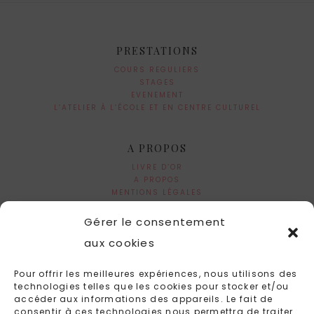
PRESTATIONS
COURS REGULIERS
STAGES
EVENEMENT
L’ATELIER À L’ÉCOLE ET EN CENTRE CULTUREL
A PROPOS
LIVRE D’OR
A PROPOS
MENTIONS LÉGALES
Gérer le consentement
aux cookies
Pour offrir les meilleures expériences, nous utilisons des
technologies telles que les cookies pour stocker et/ou
accéder aux informations des appareils. Le fait de
RECEVEZ LA NEWSLETTER DE L'ATELIER DIRECTEMENT
consentir à ces technologies nous permettra de traiter