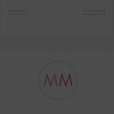
the
PAST
the
FUTURE