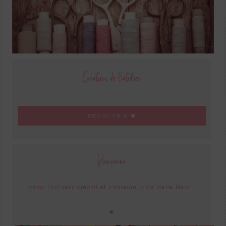
Créations de l'atelier
DÉCOUVRIR
Bienvenue
dans l'univers créatif et chaleureux de Melie Melo !