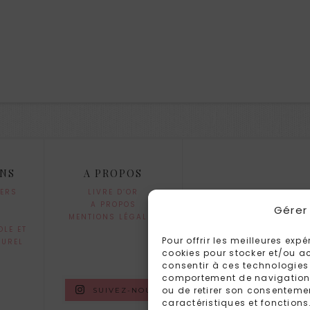
ONS
A PROPOS
IERS
LIVRE D’OR
A PROPOS
Gérer
T
MENTIONS LÉGALES
OLE ET
Pour offrir les meilleures exp
TUREL
cookies pour stocker et/ou ac
consentir à ces technologies 
comportement de navigation ou
ou de retirer son consentemen
SUIVEZ-NOUS SUR INSTAGRAM
caractéristiques et fonctions