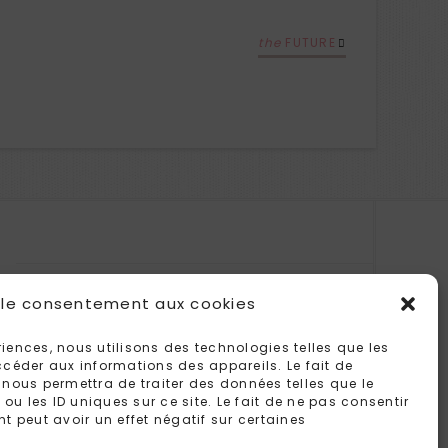
the
FUTURE
RECEVEZ LA NEWSLETTER DE L'ATELIER
 le consentement aux cookies
DIRECTEMENT DANS VOTRE BOÎTE MAIL !
ériences, nous utilisons des technologies telles que les
céder aux informations des appareils. Le fait de
nous permettra de traiter des données telles que le
 les ID uniques sur ce site. Le fait de ne pas consentir
t peut avoir un effet négatif sur certaines
.