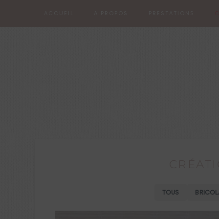
ACCUEIL
A PROPOS
PRESTATIONS
C
COLAT
créative
HEART CAKE FRAMBOISE
Stage adulte Patisserie créative
CRÉATI
TOUS
BRICOL