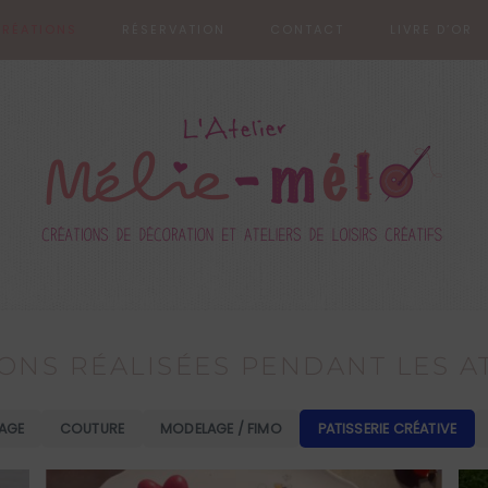
RÉATIONS
RÉSERVATION
CONTACT
LIVRE D’OR
STAGE SABLÉS DÉCORÉS
Stage patisserie créative adulte
ONS RÉALISÉES PENDANT LES A
AGE
COUTURE
MODELAGE / FIMO
PATISSERIE CRÉATIVE