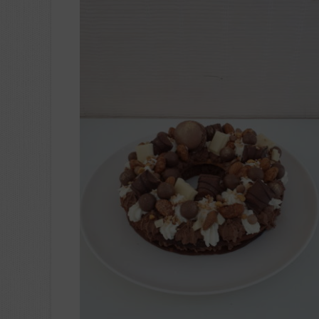
LAYER CAKE MACARONS
Stage adulte et enfants Patisseri
créative