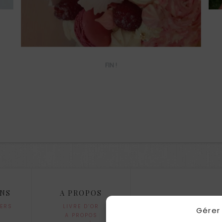
FIN !
ONS
A PROPOS
IERS
LIVRE D’OR
Gérer
A PROPOS